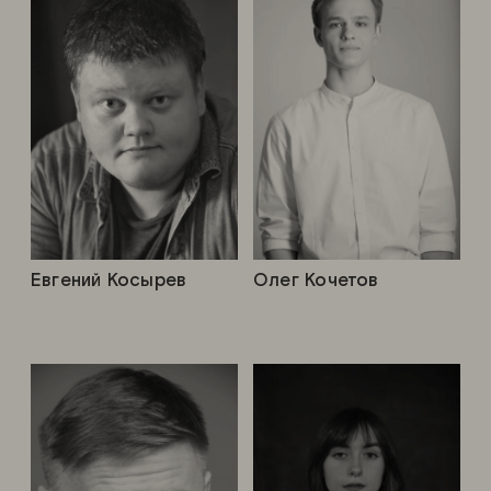
Евгений Косырев
Олег Кочетов