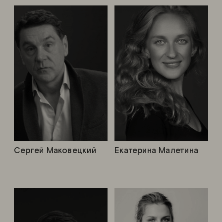
Сергей Маковецкий
Екатерина Малетина