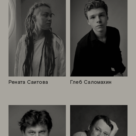
Рената Саитова
Глеб Саломахин