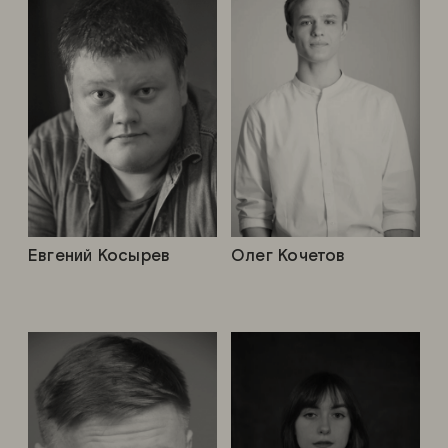
Евгений Косырев
Олег Кочетов