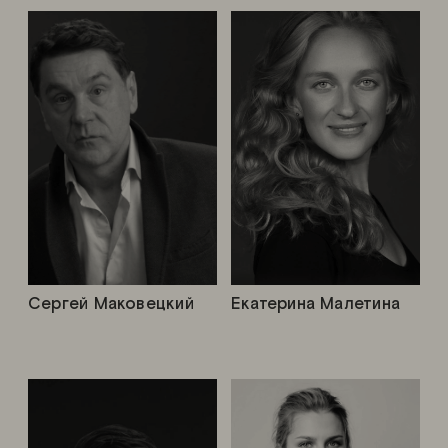
Сергей Маковецкий
Екатерина Малетина