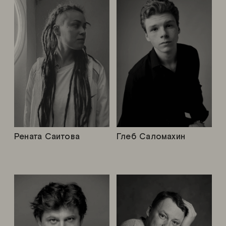
Рената Саитова
Глеб Саломахин