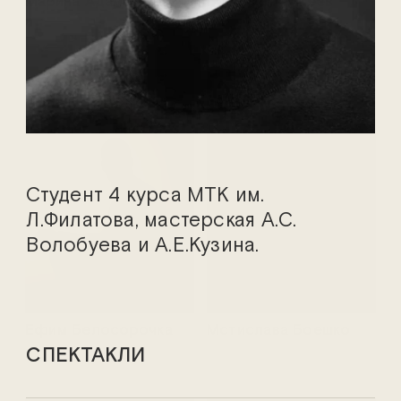
Марина Адамович
Василий Аникеев
Студент 4 курса МТК им.
Л.Филатова, мастерская А.С.
Волобуева и А.Е.Кузина.
Ефим Белосорочка
Мстислава Боешко
СПЕКТАКЛИ