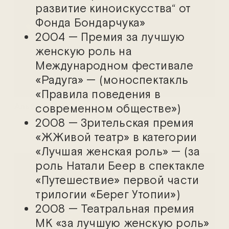
развитие киноискусства“ от
Фонда Бондарчука»
2004 — Премия за лучшую
женскую роль на
Международном фестивале
«Радуга» — (моноспектакль
«Правила поведения в
Альберт Горбачёв
Александр
современном обществе»)
Городиский
2008 — Зрительская премия
«ЖЖивой театр» в категории
«Лучшая женская роль» — (за
роль Натали Беер в спектакле
«Путешествие» первой части
трилогии «Берег Утопии»)
2008 — Театральная премия
МК «за лучшую женскую роль»