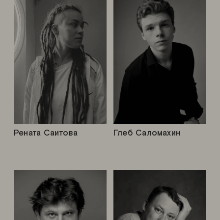
Рената Саитова
Глеб Саломахин