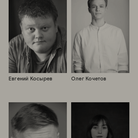
Евгений Косырев
Олег Кочетов