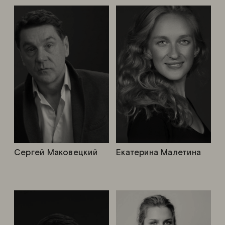
Сергей Маковецкий
Екатерина Малетина