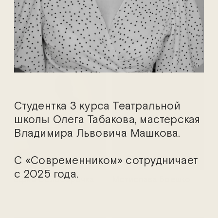
Марина Адамович
Василий Аникеев
Студентка 3 курса Театральной
школы Олега Табакова, мастерская
Владимира Львовича Машкова.
С «Современником» сотрудничает
с 2025 года.
Ефим Белосорочка
Мстислава Боешко