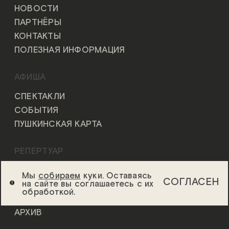
НОВОСТИ
ПАРТНЁРЫ
КОНТАКТЫ
ПОЛЕЗНАЯ ИНФОРМАЦИЯ
АФИША
СПЕКТАКЛИ
СОБЫТИЯ
ПУШКИНСКАЯ КАРТА
РЕПЕРТУАР
ВСЕ СПЕКТАКЛИ
Мы
собираем
куки. Оставаясь
СОГЛАСЕН
на сайте вы соглашаетесь с их
ОСНОВНАЯ СЦЕНА
обработкой.
ДРУГАЯ СЦЕНА
АРХИВ