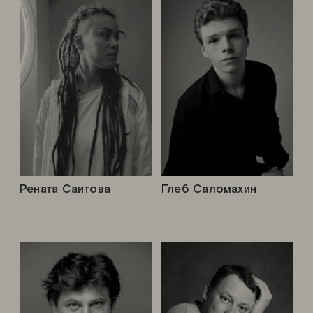
Рената Саитова
Глеб Саломахин