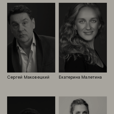
Сергей Маковецкий
Екатерина Малетина