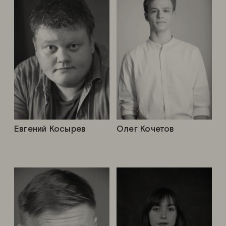
Евгений Косырев
Олег Кочетов