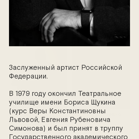
Марина Адамович
Василий Аникеев
Заслуженный артист Российской
Федерации.
В 1979 году окончил Театральное
училище имени Бориса Щукина
(курс Веры Константиновны
Ефим Белосорочка
Мстислава Боешко
Львовой, Евгения Рубеновича
Симонова) и был принят в труппу
Государственного академического