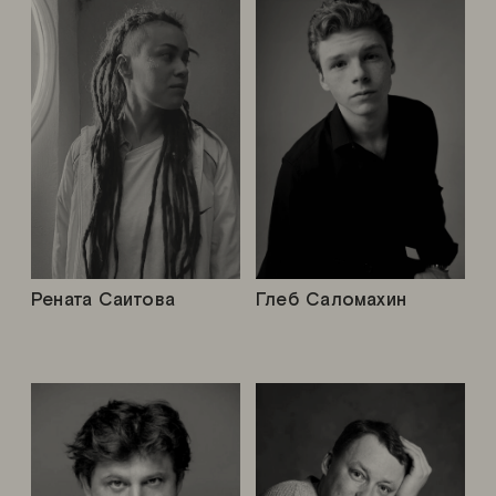
Рената Саитова
Глеб Саломахин