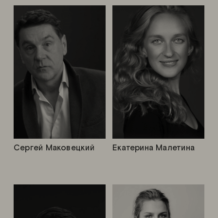
Сергей Маковецкий
Екатерина Малетина