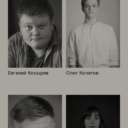
Евгений Косырев
Олег Кочетов