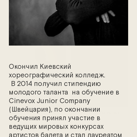
Марина Адамович
Василий Аникеев
Окончил Киевский
хореографический колледж.
В 2014 получил стипендию
молодого таланта на обучение в
Cinevox Junior Company
(Швейцария), по окончании
Ефим Белосорочка
Мстислава Боешко
обучения принял участие в
ведущих мировых конкурсах
артистов балета и стал лауреатом