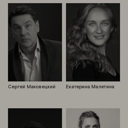
Сергей Маковецкий
Екатерина Малетина