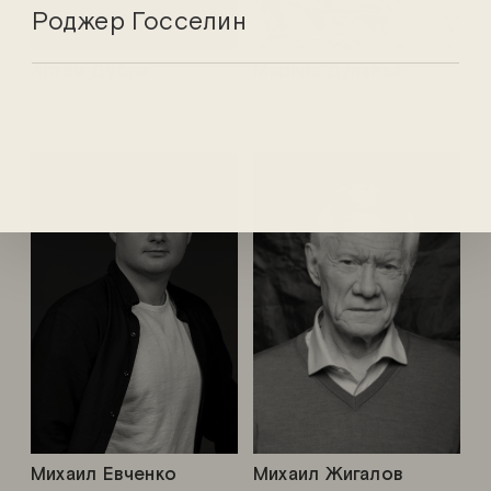
Роджер Госселин
Артём Дубра
Марина Дунаева
Михаил Евченко
Михаил Жигалов