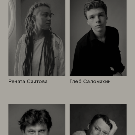
Рената Саитова
Глеб Саломахин