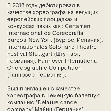
В 2018 году дебютировал в
качестве хореографа на ведущих
европейских площадках и
конкурсах, таких как : Certamen
Internacional de Coreografía
Burgos-New York (Бургос, Испания),
Internationales Solo Tanz Theatre
Альберт Горбачёв
Александр
Festival Stuttgart (Штутгарт,
Городиский
Германия), Hannover International
Choreographic Competition
(Ганновер, Германия).
Был приглашен в качестве
хореографа в немецкую балетную
компанию "Delattre dance
company" Майнц (Германия).