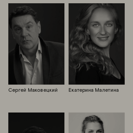
Сергей Маковецкий
Екатерина Малетина