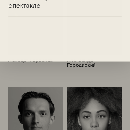
спектакле
Альберт Горбачёв
Александр
Городиский