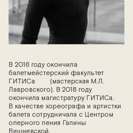
Марина Адамович
Василий Аникеев
В 2016 году окончила
балетмейстерский факультет
ГИТИСа (мастерская М.Л.
Лавровского). В 2018 году
окончила магистратуру ГИТИСа.
В качестве хореографа и артистки
Ефим Белосорочка
Мстислава Боешко
балета сотрудничала с Центром
оперного пения Галины
Вишневской.