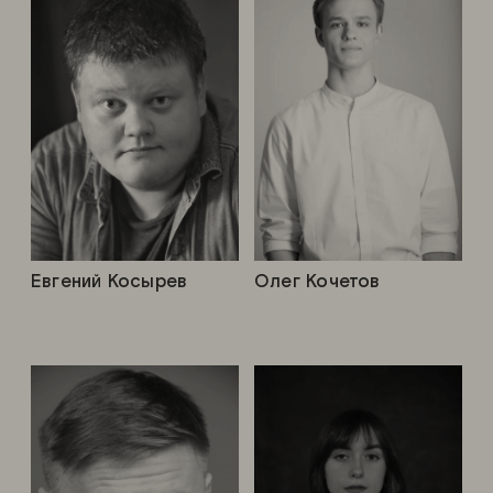
Евгений Косырев
Олег Кочетов