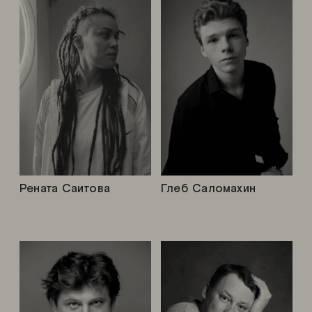
Рената Саитова
Глеб Саломахин