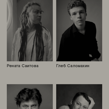
Рената Саитова
Глеб Саломахин