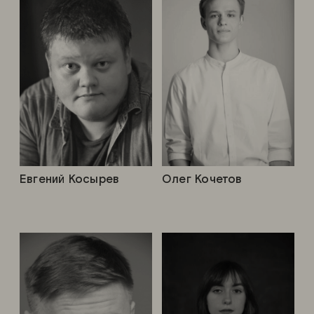
Евгений Косырев
Олег Кочетов