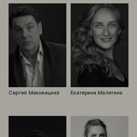
Сергей Маковецкий
Екатерина Малетина