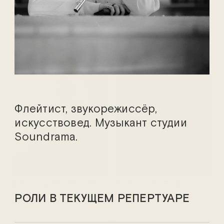
Марина Адамович
Василий Аникеев
Флейтист, звукорежиссёр,
искусствовед. Музыкант студии
Soundrama.
Ефим Белосорочка
Мстислава Боешко
РОЛИ В ТЕКУЩЕМ РЕПЕРТУАРЕ