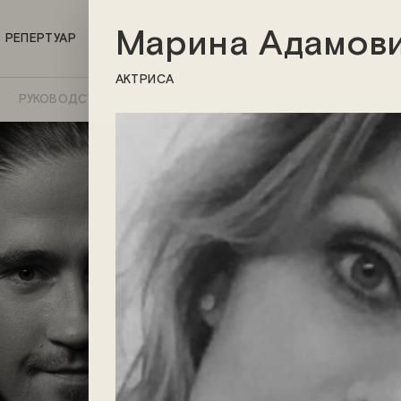
Марина Адамов
РЕПЕРТУАР
ЛЮДИ
МЕРЧ
ПОДКАСТ
БУФЕТ
СЕРТИФ
АКТРИСА
РУКОВОДСТВО
КОМАНДА
ВСЕ