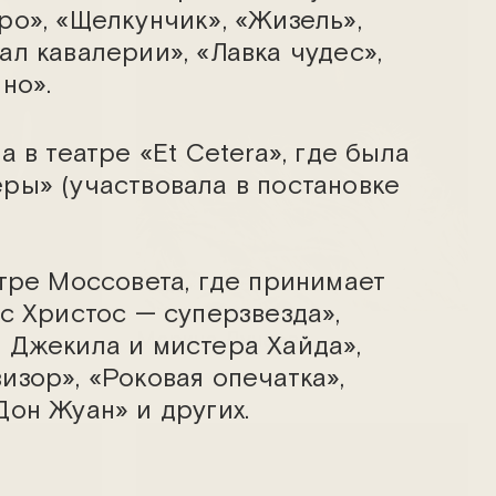
ро», «Щелкунчик», «Жизель»,
ал кавалерии», «Лавка чудес»,
но».
а в театре «Et Cetera», где была
ры» (участвовала в постановке
атре Моссовета, где принимает
ус Христос — суперзвезда»,
Марина Дунаева
 Джекила и мистера Хайда»,
изор», «Роковая опечатка»,
Дон Жуан» и других.