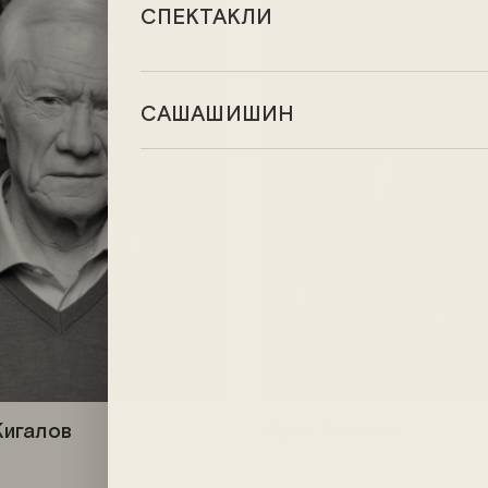
СПЕКТАКЛИ
САШАШИШИН
игалов
Иван Забелин