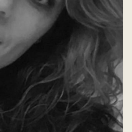
Мстислава Боешко