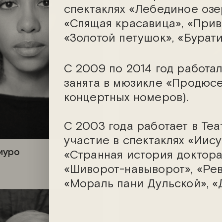
спектаклях «Лебединое озе
«Спящая красавица», «Прив
«Золотой петушок», «Бурати
С 2009 по 2014 год работал
занята в мюзикле «Продюсе
концертных номеров).
С 2003 года работает в Те
участие в спектаклях «Иис
иуро
Артём Дубра
«Странная история доктора
«Шиворот-навыворот», «Рев
«Мораль пани Дульской», «