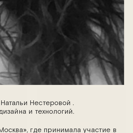
Александр Городиский
Натальи Нестеровой .
дизайна и технологий.
Москва», где принимала участие в