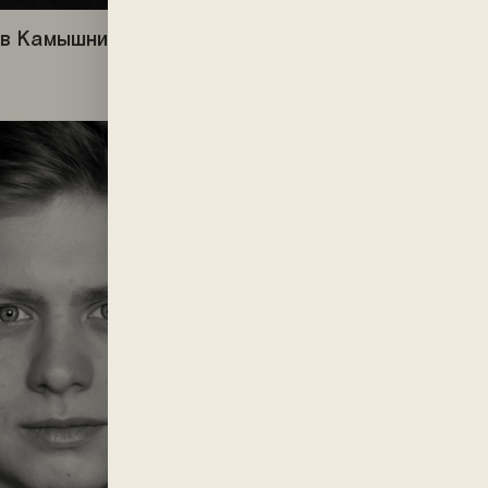
в Камышников
Александр Кахун