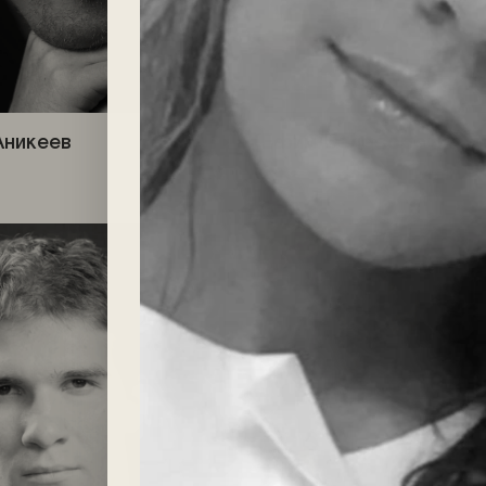
Аникеев
Ефим Белосорочка