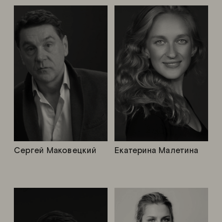
Сергей Маковецкий
Екатерина Малетина