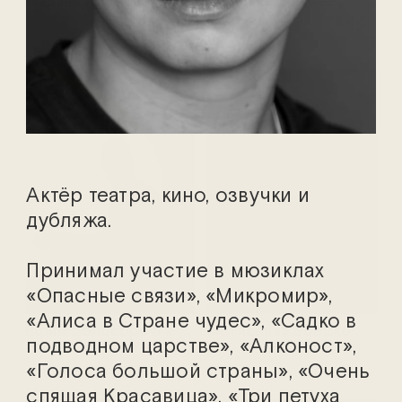
Марина Адамович
Василий Аникеев
Актёр театра, кино, озвучки и
дубляжа.
Принимал участие в мюзиклах
«Опасные связи», «Микромир»,
«Алиса в Стране чудес», «Садко в
Ефим Белосорочка
Мстислава Боешко
подводном царстве», «Алконост»,
«Голоса большой страны», «Очень
спящая Красавица», «Три петуха