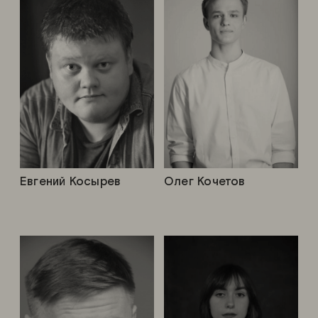
Евгений Косырев
Олег Кочетов