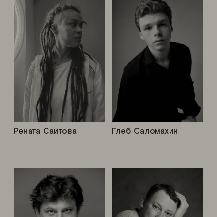
Рената Саитова
Глеб Саломахин