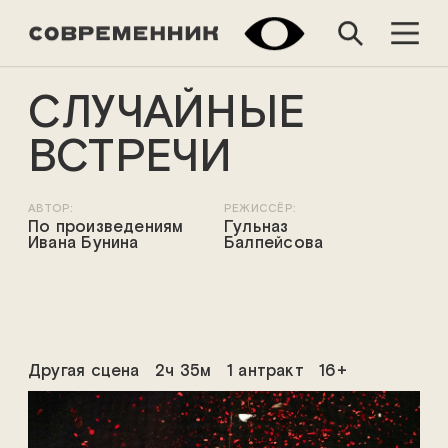
СЛУЧАЙНЫЕ
ВСТРЕЧИ
АВТОР:
РЕЖИССЁР:
По произведениям
Гульназ
Ивана Бунина
Балпейсова
Другая сцена
2ч 35м
1 антракт
16+