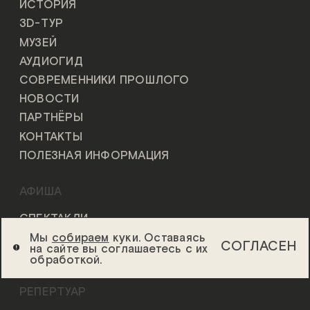
ИСТОРИЯ
3D-ТУР
МУЗЕЙ
АУДИОГИД
СОВРЕМЕННИКИ ПРОШЛОГО
НОВОСТИ
ПАРТНЁРЫ
КОНТАКТЫ
ПОЛЕЗНАЯ ИНФОРМАЦИЯ
АФИША
СПЕКТАКЛИ
СОБЫТИЯ
Мы
собираем
куки. Оставаясь
СОГЛАСЕН
на сайте вы соглашаетесь с их
ПУШКИНСКАЯ КАРТА
обработкой.
РЕПЕРТУАР