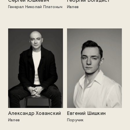
Сергей Юшкевич
Георгий Богадист
Генерал Николай Платоныч
Ивлев
Александр Хованский
Евгений Шишкин
Ивлев
Поручик