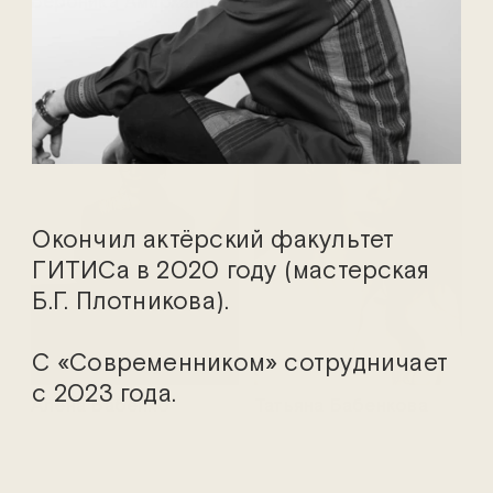
Вероника Амирханова
Мария Аниканова
Окончил актёрский факультет
ГИТИСа в 2020 году (мастерская
Б.Г. Плотникова).
С «Современником» сотрудничает
с 2023 года.
Алёна Бабенко
Татьяна Бабенкова