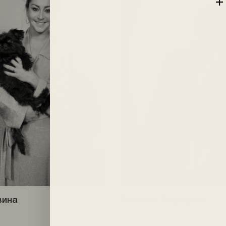
зина
Татьяна Корецкая