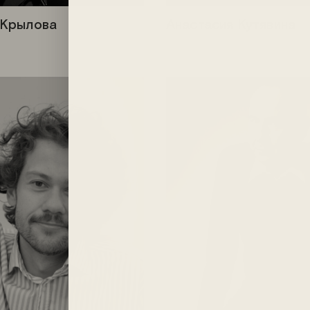
 Крылова
Анастасия Кутявина