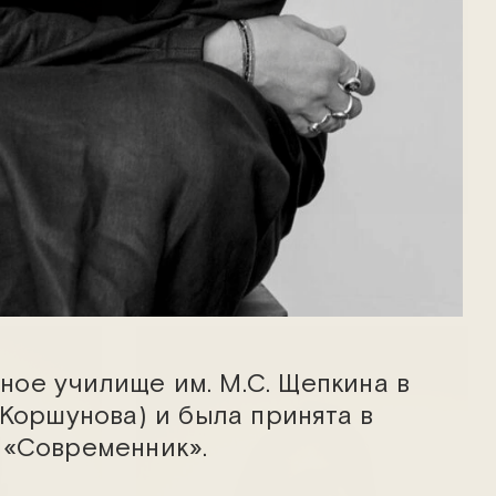
Георгий Богадист
ое училище им. М.С. Щепкина в
 Коршунова) и была принята в
 «Современник».