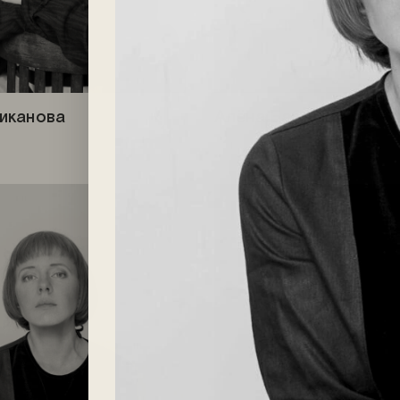
иканова
Алёна Бабенко