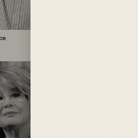
ов
Кирилл Мажаров