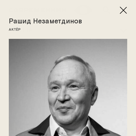
Рашид Незаметдинов
ТРУППА
АКТЁР