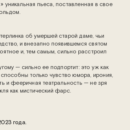
 уникальная пьеса, поставленная в свое
хольдом.
ерлинка об умершей старой даме, чьи
дство, и внезапно появившемся святом
оятное и, тем самым, сильно расстроил
гому — сильно ее подпортит: это уж как
и способны только чувство юмора, ирония,
ть и фееричная театральность — не зря
ля как мистический фарс.
023 года.