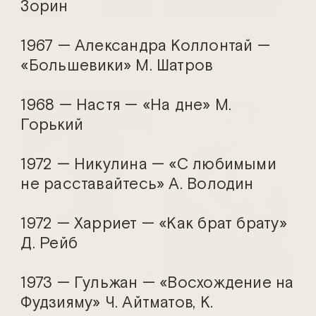
Зорин
Илья Древнов
Светлана Иванова
1967 — Александра Коллонтай —
«Большевики» М. Шатров
1968 — Настя — «На дне» М.
Горький
1972 — Никулина — «С любимыми
не расставайтесь» А. Володин
1972 — Харриет — «Как брат брату»
Д. Рейб
1973 — Гульжан — «Восхождение на
Николай Клямчук
Елена Козина
Фудзияму» Ч. Айтматов, К.