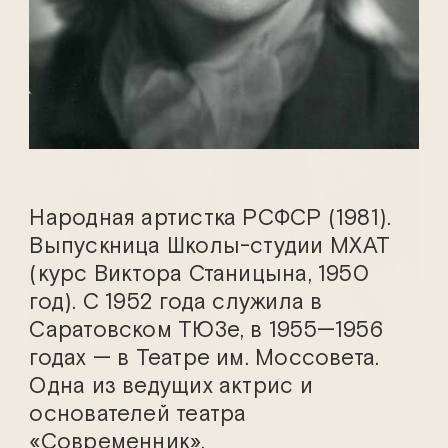
Вероника Амирханова
Мария Аниканова
Народная артистка РСФСР (1981).
Выпускница Школы-студии МХАТ
(курс Виктора Станицына, 1950
год). С 1952 года служила в
Саратовском ТЮЗе, в 1955—1956
годах — в Театре им. Моссовета.
Алёна Бабенко
Татьяна Бабенкова
Одна из ведущих актрис и
основателей театра
«Современник».