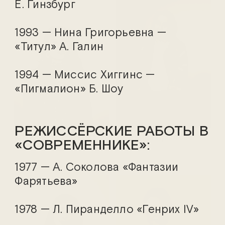
Е. Гинзбург
1993 — Нина Григорьевна —
«Титул» А. Галин
1994 — Миссис Хиггинс —
«Пигмалион» Б. Шоу
РЕЖИССЁРСКИЕ РАБОТЫ В
Клавдия Коршунова
Людмила Крылова
«СОВРЕМЕННИКЕ»:
1977 — А. Соколова «Фантазии
Фарятьева»
1978 — Л. Пиранделло «Генрих IV»