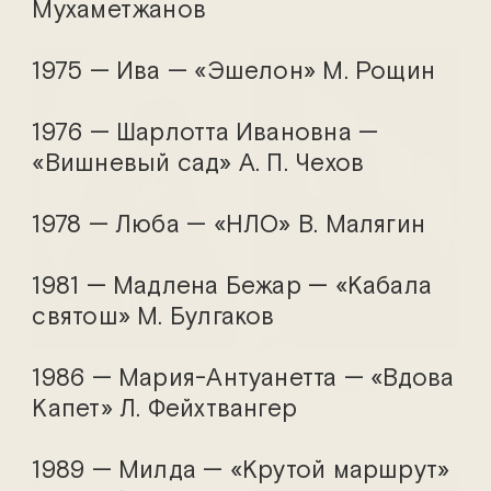
Мухаметжанов
1975 — Ива — «Эшелон» М. Рощин
1976 — Шарлотта Ивановна —
«Вишневый сад» А. П. Чехов
1978 — Люба — «НЛО» В. Малягин
1981 — Мадлена Бежар — «Кабала
святош» М. Булгаков
Татьяна Корецкая
Анатолий
1986 — Мария-Антуанетта — «Вдова
Кормановский
Капет» Л. Фейхтвангер
1989 — Милда — «Крутой маршрут»