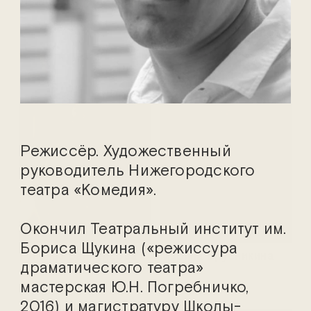
Лейла Абу-аль-Кишек
Евгений Арье
Режиссёр. Художественный
руководитель Нижегородского
театра «Комедия».
Окончил Театральный институт им.
Бориса Щукина («режиссура
Гульназ Балпейсова
Марина Брусникина
драматического театра»
мастерская Ю.Н. Погребничко,
2016) и магистратуру Школы-