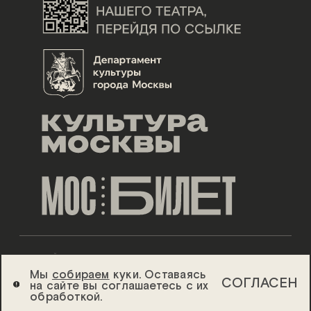
ДИЗАЙН ESH GRUPPA
Мы
собираем
куки. Оставаясь
СОГЛАСЕН
на сайте вы соглашаетесь с их
2026 ©
ТЕАТР «СОВРЕМЕННИК»
обработкой.