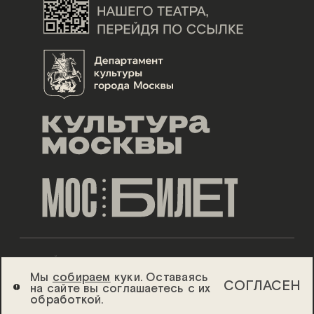
ДИЗАЙН ESH GRUPPA
Мы
собираем
куки. Оставаясь
СОГЛАСЕН
на сайте вы соглашаетесь с их
2026 ©
ТЕАТР «СОВРЕМЕННИК»
обработкой.