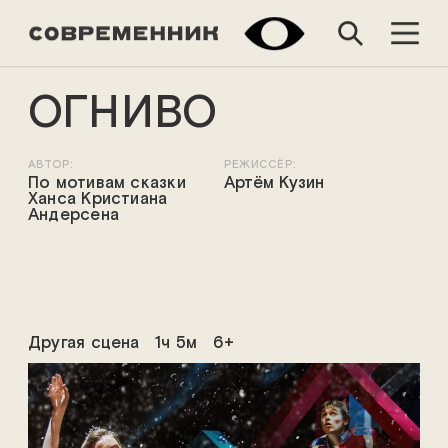
ОГНИВО
АВТОР:
РЕЖИССЁР:
По мотивам сказки
Артём Кузин
Ханса Кристиана
Андерсена
Другая сцена
1ч 5м
6+