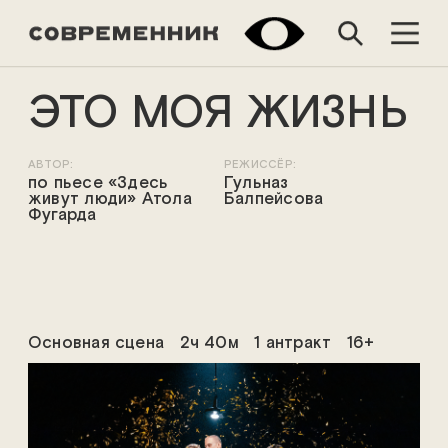
ЭТО МОЯ ЖИЗНЬ
АВТОР:
РЕЖИССЁР:
по пьесе «Здесь
Гульназ
живут люди» Атола
Балпейсова
Фугарда
Основная сцена
2ч 40м
1 антракт
16+