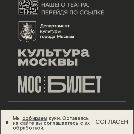
ДИЗАЙН ESH GRUPPA
Мы
собираем
куки. Оставаясь
СОГЛАСЕН
на сайте вы соглашаетесь с их
2026 ©
ТЕАТР «СОВРЕМЕННИК»
обработкой.