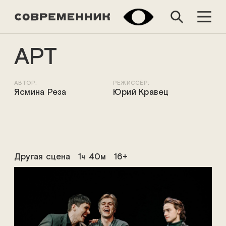
АРТ
АВТОР:
РЕЖИССЁР:
Ясмина Реза
Юрий Кравец
Другая сцена
1ч 40м
16+