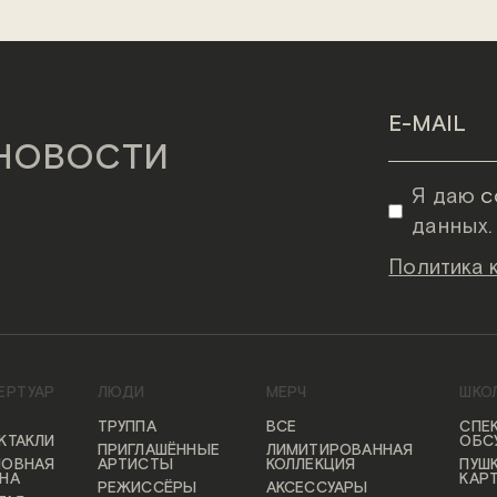
 НОВОСТИ
Я даю
с
данных.
Политика
ЕРТУАР
ЛЮДИ
МЕРЧ
ШКО
ТРУППА
ВСЕ
СПЕК
КТАКЛИ
ОБС
ПРИГЛАШЁННЫЕ
ЛИМИТИРОВАННАЯ
НОВНАЯ
АРТИСТЫ
КОЛЛЕКЦИЯ
ПУШ
НА
КАР
РЕЖИССЁРЫ
АКСЕССУАРЫ