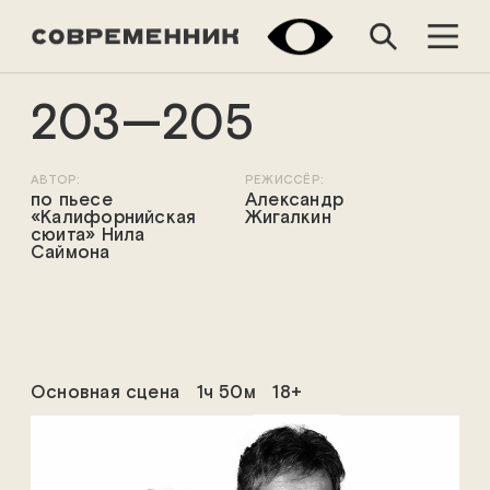
203—205
АВТОР:
РЕЖИССЁР:
по пьесе
Александр
«Калифорнийская
Жигалкин
сюита» Нила
Саймона
Основная сцена
1ч 50м
18+