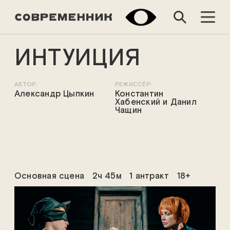
ИНТУИЦИЯ
АВТОР:
РЕЖИССЁР:
Александр Цыпкин
Константин
Хабенский и Данил
Чащин
Основная сцена
2ч 45м
1 антракт
18+