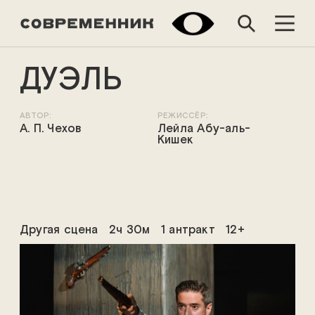
ДУЭЛЬ
АВТОР:
РЕЖИССЁР:
А. П. Чехов
Лейла Абу-аль-
Кишек
Другая сцена
2ч 30м
1 антракт
12+