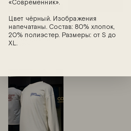
«Современник».
Цвет чёрный. Изображения
3 500
3 500
напечатаны. Состав: 80% хлопок,
СВИТШОТ
СВИТШОТ С
20% полиэстер. Размеры: от S до
«КУЛЬТУРНЫМ
ОРНАМЕНТОМ
ЛЮДЯМ ДОВЕРЯТЬ
XL.
НЕЛЬЗЯ»