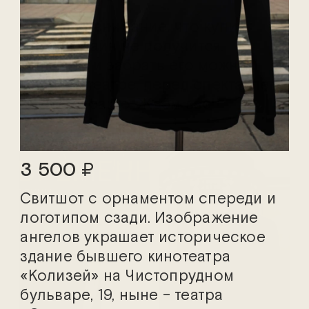
Обратите внимание, что купить
мерч онлайн не получится.
Оплатить и забрать его можно
только в театре, перед спектаклем
или в антракте. Ждём вас!
3 500
Свитшот с орнаментом спереди и
логотипом сзади. Изображение
ангелов украшает историческое
здание бывшего кинотеатра
«Колизей» на Чистопрудном
бульваре, 19, ныне – театра