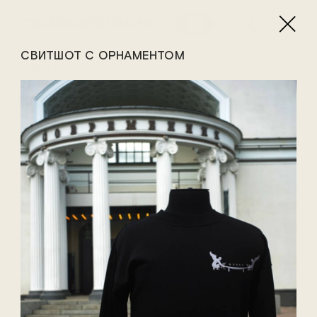
СВИТШОТ С ОРНАМЕНТОМ
СВИТШОТЫ
ФИРМЕННЫЕ
ТОВАРЫ
«СОВРЕМЕННИКА»
Мы запустили онлайн-витрину
фирменных вещей с символикой
«Современника». Это удобно: вы
можете заранее заглянуть в каталог
и выбрать себе что-нибудь
интересное.