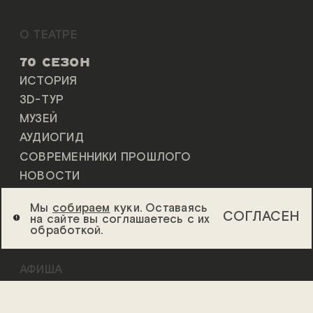
О ТЕАТРЕ
70 СЕЗОН
ИСТОРИЯ
3D-ТУР
МУЗЕЙ
АУДИОГИД
СОВРЕМЕННИКИ ПРОШЛОГО
НОВОСТИ
ПАРТНЁРЫ
Мы
собираем
куки. Оставаясь
КОНТАКТЫ
СОГЛАСЕН
на сайте вы соглашаетесь с их
обработкой.
ПОЛЕЗНАЯ ИНФОРМАЦИЯ
АФИША
СПЕКТАКЛИ