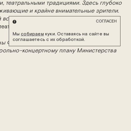
и, театральными традициями. Здесь глубоко
живающие и крайне внимательные зрители.
 встречи»,
– отметил художественный
СОГЛАСЕН
театра
Владимир Машков
.
Мы
собираем
куки. Оставаясь на сайте вы
соглашаетесь с их обработкой.
ны ФГБУК «Росконцерт» согласно
рольно-концертному плану Министерства
 Федерации.