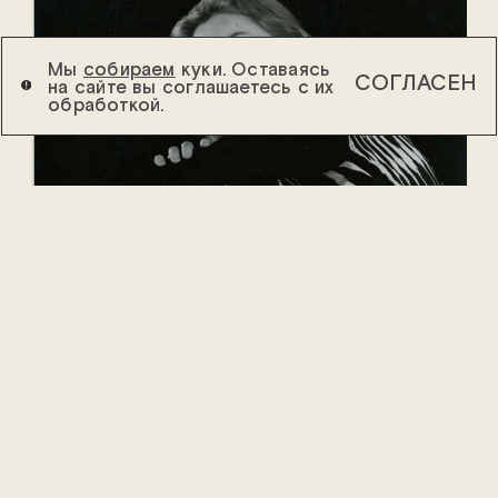
Мы
собираем
куки. Оставаясь
СОГЛАСЕН
на сайте вы соглашаетесь с их
обработкой.
Когда мы задумываемся о том, кто
для нас пример всеобъемлющей
любви к театру, преданного
служения ему, то сразу
вспоминаем Лилию Толмачёву.