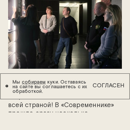
Мы
собираем
куки. Оставаясь
СОГЛАСЕН
на сайте вы соглашаетесь с их
Наш театр отпраздновал День
обработкой.
защитника Отечества вместе со
всей страной! В «Современнике»
прошло сразу несколько
мероприятий в честь 23-го
февраля. Днём на Другой сцене