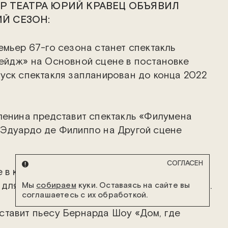
Р ТЕАТРА ЮРИЙ КРАВЕЦ ОБЪЯВИЛ
Й СЕЗОН:
емьер 67-го сезона станет спектакль
ейдж» на Основной сцене в постановке
уск спектакля запланирован до конца 2022
ленина представит спектакль «Филумена
 Эдуардо де Филиппо на Другой сцене
СОГЛАСЕН
 в конце 2022 года пройдут показы
 для всей семьи в постановке Артема Кузина.
Мы
собираем
куки. Оставаясь на сайте вы
соглашаетесь с их обработкой.
тавит пьесу Бернарда Шоу «Дом, где
 на Основной сцене «Современника», выпуск