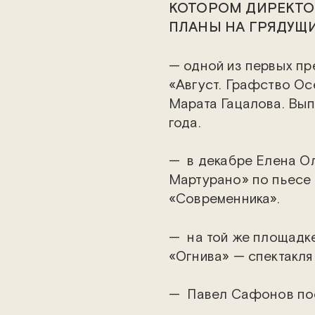
КОТОРОМ ДИРЕКТО
ПЛАНЫ НА ГРЯДУЩИ
— одной из первых пр
«Август. Графство Ос
Марата Гацалова. Вып
года.
— в декабре Елена О
Мартурано» по пьесе
«Современника».
— на той же площадке
«Огнива» — спектакля
— Павел Сафонов пос
разбиваются сердца»