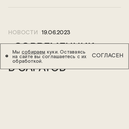
НОВОСТИ
19.06.2023
«СОВРЕМЕННИК»
Мы
собираем
куки. Оставаясь
ЕДЕТ НА ГАСТРОЛИ
СОГЛАСЕН
на сайте вы соглашаетесь с их
обработкой.
В САРАТОВ