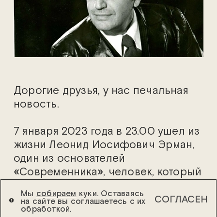
Дорогие друзья, у нас печальная
новость.
7 января 2023 года в 23.00 ушел из
жизни Леонид Иосифович Эрман,
один из основателей
«
Современника
»
, человек, который
стоял у самых истоков нашего
Мы
собираем
куки. Оставаясь
театра.
СОГЛАСЕН
на сайте вы соглашаетесь с их
обработкой.