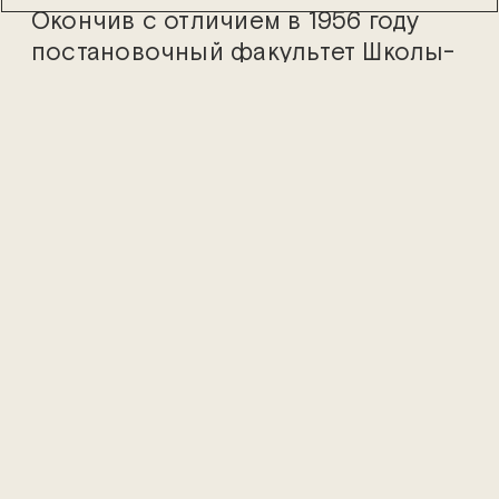
Окончив с отличием в 1956 году
постановочный факультет Школы-
Студии при МХАТ СССР им. М.
Горького, он начал работать
заведующим художественно-
постановочной частью
«
Современника
»
, после чего стал
заместителем директора, а
впоследствие — директором-
распорядителем нашего театра. В
1976 году он вслед за Олегом
Ефремовым ушел во МХАТ, а в 1989
году снова вернулся в
«
Современник
»
.
Отдав всю жизнь служению театру,