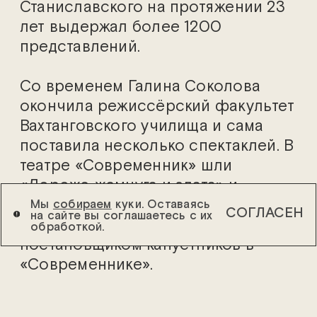
Станиславского на протяжении 23
лет выдержал более 1200
представлений.
Со временем Галина Соколова
окончила режиссёрский факультет
Вахтанговского училища и сама
поставила несколько спектаклей. В
театре «Современник» шли
«Дороже жемчуга и злата» и
«Семейная фотография». Многие
Мы
собираем
куки. Оставаясь
СОГЛАСЕН
на сайте вы соглашаетесь с их
годы Соколова была автором и
обработкой.
постановщиком капустников в
«Современнике».
Галина Волчек как-то сказала о