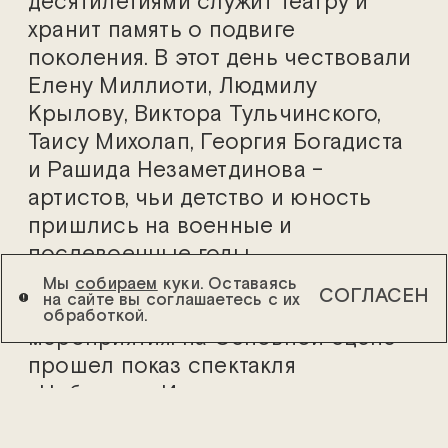
десятилетиями служит театру и
хранит память о подвиге
поколения. В этот день чествовали
Елену Миллиоти, Людмилу
Крылову, Виктора Тульчинского,
Таису Михолап, Георгия Богадиста
и Рашида Незаметдинова –
артистов, чьи детство и юность
пришлись на военные и
послевоенные годы.
Мы
собираем
куки. Оставаясь
СОГЛАСЕН
на сайте вы соглашаетесь с их
Для зрителей театр подготовил два
обработкой.
мероприятия: на Основной сцене
прошел показ спектакля
«Небылица. История
необыкновенной любви» –