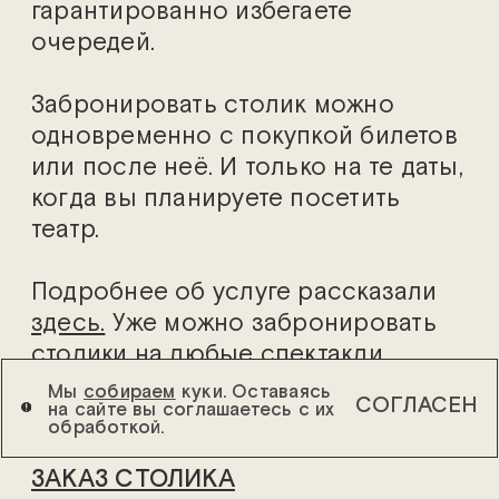
гарантированно избегаете
очередей.
Забронировать столик можно
одновременно с покупкой билетов
или после неё. И только на те даты,
когда вы планируете посетить
театр.
Подробнее об услуге рассказали
здесь.
Уже можно забронировать
столики на любые спектакли
Основной и Другой сцены начиная
Мы
собираем
куки. Оставаясь
СОГЛАСЕН
на сайте вы соглашаетесь с их
с
10 апреля
.
обработкой.
ЗАКАЗ СТОЛИКА