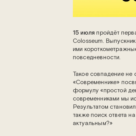
15 июля
пройдёт перва
Colosseum. Выпускни
ими короткометражны
повседневности.
Такое совпадение не 
«Современнике» посвя
формулу «простой ден
современниками мы ис
Результатом станови
также поиск ответа н
актуальным?»