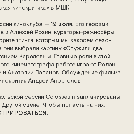
ская кинокритика» в МШК.
ессии киноклуба —
19 июля
. Его героями
в и Алексей Розин, кураторы-режиссёры
орителлинга, которым мы закроем сезон
а они выбрали картину «Служили два
гением Кареловым. Главные роли в этой
кого кинематографа работе играют Ролан
й и Анатолий Папанов. Обсуждение фильма
инокритик Андрей Апостолов.
июльской сессии Colosseum запланированы
 Другой сцене. Чтобы попасть на них,
СТРИРОВАТЬСЯ.