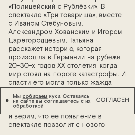
«Полицейский с Рублёвки». В
спектакле «Три товарища», вместе
с Иваном Стебуновым,
Александром Хованским и Игорем
Царегородцевым, Татьяна
расскажет историю, которая
произошла в Германии на рубеже
20-30-х годов ХХ столетия, когда
мир стоял на пороге катастрофы. И
спасти его могла только жажда
жизни и великая сила любви.
Мы
собираем
куки. Оставаясь
СОГЛАСЕН
на сайте вы соглашаетесь с их
обработкой.
Поздравляем Татьяну с этой ролью
и верим, что ее появление в
спектакле позволит с нового
ракурса взглянуть на одну из самых