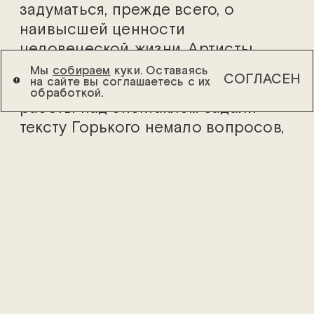
задуматься, прежде всего, о
наивысшей ценности
человеческой жизни. Артисты
театра вместе с режиссером
Мы
собираем
куки. Оставаясь
СОГЛАСЕН
на сайте вы соглашаетесь с их
Павлом Сафоновым в процессе
обработкой.
работы над спектаклем задали
тексту Горького немало вопросов,
отчего отношения у каждого актера
с персонажем сложились глубоко
личные.
Александр Балуев
,
исполняющий роль знаменитого
русского Лира, — Бессеменова, —
делится впечатлениями от работы
над образом:
«Бессеменов уверен, что движим